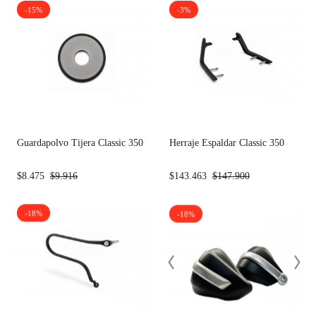
-15%
-3%
Guardapolvo Tijera Classic 350
Herraje Espaldar Classic 350
$
8.475
$
9.916
$
143.463
$
147.900
-18%
-18%