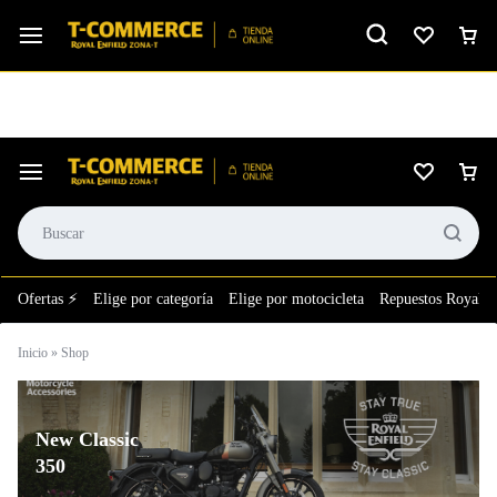
Ver calificación
⚙️El taller más grande de LATAM en tu bolsillo.
Ofertas ⚡
Elige por categoría
Elige por motocicleta
Repuestos Royal E
Inicio
»
Shop
New Classic
350