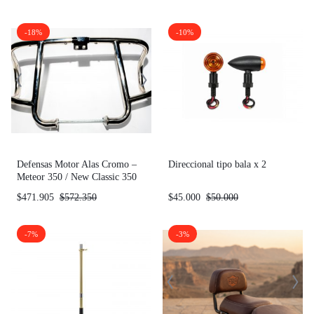
-18%
-10%
Defensas Motor Alas Cromo –
Direccional tipo bala x 2
Meteor 350 / New Classic 350
$
471.905
$
572.350
$
45.000
$
50.000
-7%
-3%