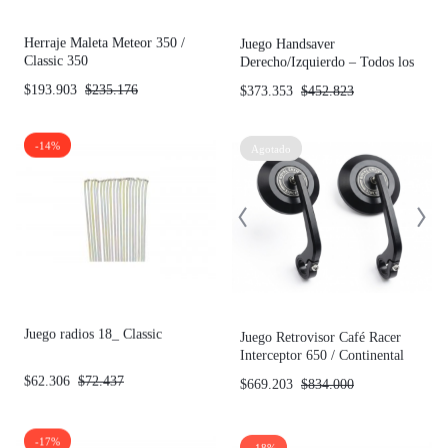
Herraje Maleta Meteor 350 /
Juego Handsaver
Classic 350
Derecho/Izquierdo – Todos los
modelos
$
193.903
$
235.176
$
373.353
$
452.823
-14%
Agotado
Juego radios 18_ Classic
Juego Retrovisor Café Racer
Interceptor 650 / Continental
GT
$
62.306
$
72.437
$
669.203
$
834.000
-17%
-18%