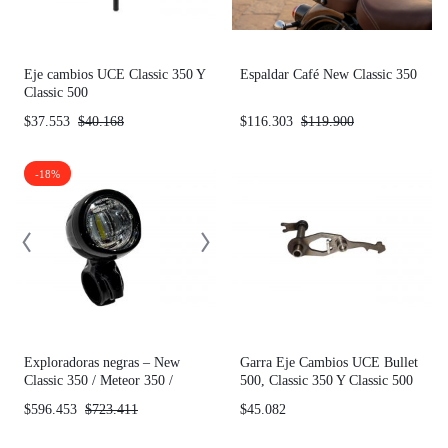
Eje cambios UCE Classic 350 Y
Espaldar Café New Classic 350
Classic 500
$
37.553
$
40.168
$
116.303
$
119.900
-18%
Exploradoras negras – New
Garra Eje Cambios UCE Bullet
Classic 350 / Meteor 350 /
500, Classic 350 Y Classic 500
Shotgun 650 / Supermeteor 650
$
596.453
$
723.411
$
45.082