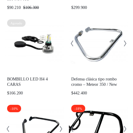
$
90.210
$
106.300
$
299.900
Agotado
BOMBILLO LED H4 4
Defensa clásica tipo rombo
CARAS
cromo – Meteor 350 / New
Classic 350
$
166.200
$
442.400
-10%
-18%