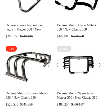
Defensa clásica tipo rombo
Defensa Motor Alas – Meteor
negra – Meteor 350 / New
350 / New Classic 350
Classic 350
$
398.160
$
442.400
$
442.885
$
537.058
-18%
Agotado
Defensa Motor Cromo – Meteor
Defensa Motor Negro Ac –
350 / New Classic 350
Meteor 350 / New Classic 350
$
528.553
$
641.058
$
483.254
$
586.117