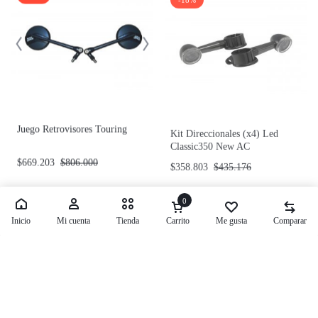
Juego Retrovisores Touring
Kit Direccionales (x4) Led
Classic350 New AC
$
669.203
$
806.000
$
358.803
$
435.176
-18%
Agotado
0
Inicio
Mi cuenta
Tienda
Carrito
Me gusta
Comparar