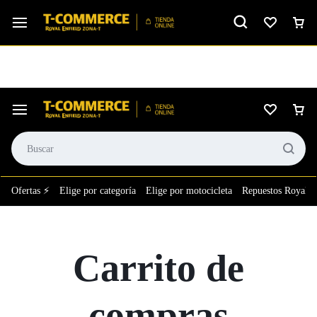
Ver calificación
⚙️El taller más grande de LATAM en tu bolsillo.
Ofertas ⚡
Elige por categoría
Elige por motocicleta
Repuestos Royal E
Carrito de
compras