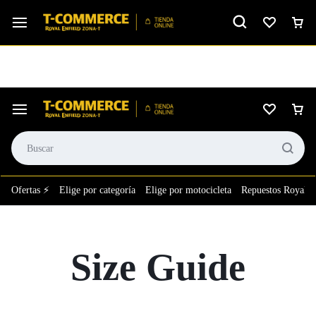
Ver calificación
⚙️El taller más grande de LATAM en tu bolsillo.
Ofertas ⚡
Elige por categoría
Elige por motocicleta
Repuestos Royal E
Size Guide