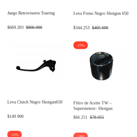
Juego Retrovisores Touring
Leva Freno Negro Shotgun 650
$
669.203
$
806.000
$
344.253
$
405.600
-15%
Leva Clutch Negro Shotgun650
Filtro de Aceite TW –
Supermeteor- Shotgun
$
149.900
$
66.251
$
78.055
-15%
-18%