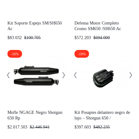
Kit Soporte Espejo SM/SH650
Defensa Motor Completo
Ac
Cromo SM650 /SH650 Ac
$
83.032
$
100.705
$
572.203
$
694.000
-18%
-18%
Mofle NGAGE Negro Shotgun
Kit Posapies delantero negro de
650 Rp
lujo – Shotgun 650 /
Supermeteor 650
$
2.017.503
$
2.446.941
$
397.603
$
482.235