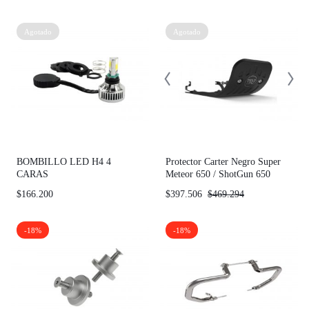
Agotado
Agotado
BOMBILLO LED H4 4
Protector Carter Negro Super
CARAS
Meteor 650 / ShotGun 650
$
166.200
$
397.506
$
469.294
-18%
-18%