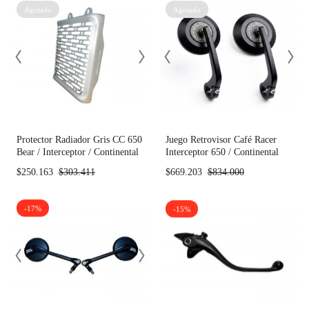
Agotado
Agotado
Protector Radiador Gris CC 650
Juego Retrovisor Café Racer
Bear / Interceptor / Continental
Interceptor 650 / Continental
GT / Supermeteor / Shotgun Ac
GT
$
250.163
$
303.411
$
669.203
$
834.000
-17%
-15%