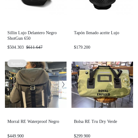
Sillin Lujo Delantero Negro
Tapón llenado aceite Lujo
ShotGun 650
$
504.303
$
611.647
$
179.200
Agotado
Morral RE Waterproof Negro
Bolsa RE Tru Dry Verde
$
449.900
$
299.900