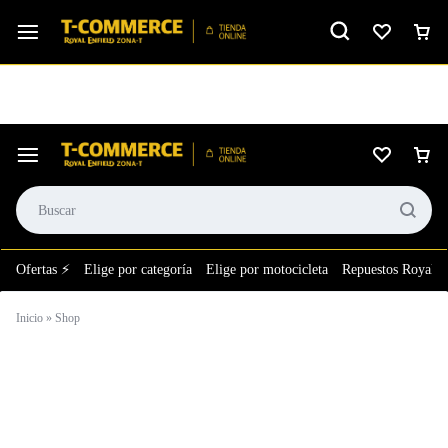
Ver calificación
⚙️El taller más grande de LATAM en tu bolsillo.
Ofertas ⚡
Elige por categoría
Elige por motocicleta
Repuestos Royal E
Inicio
»
Shop
GMA Royal
Enfield