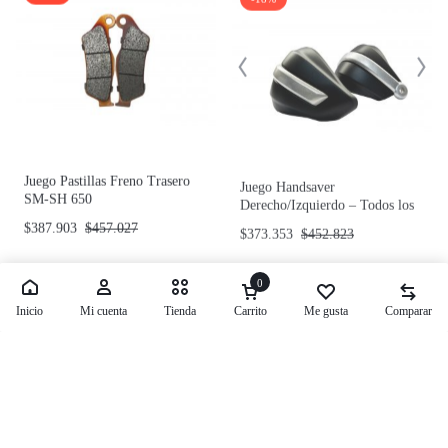
Juego Pastillas Freno Trasero
Juego Handsaver
SM-SH 650
Derecho/Izquierdo – Todos los
modelos
$
387.903
$
457.027
$
373.353
$
452.823
-18%
-18%
0
Inicio
Mi cuenta
Tienda
Carrito
Me gusta
Comparar