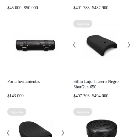
Y Interceptor 650
$
45.000
$
50.000
$
401.788
$
487.900
Agotado
Porta herramientas
Sillin Lujo Trasero Negro
ShotGun 650
$
143.000
$
407.303
$
494.000
Agotado
Agotado