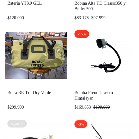
Batería YTX9 GEL
Bobina Alta TD Classic350 y
Bullet 500
$
120.000
$
83.178
$
97.999
-15%
Bolsa RE Tru Dry Verde
Bomba Freno Trasero
Himalayan
$
299.900
$
169.653
$
199.900
Agotado
-3%