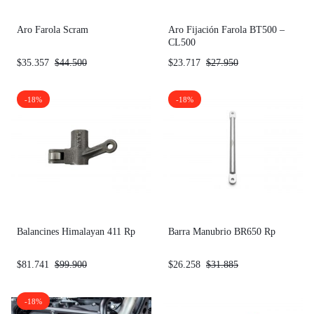
Aro Farola Scram
Aro Fijación Farola BT500 –
CL500
$
35.357
$
44.500
$
23.717
$
27.950
-18%
-18%
Balancines Himalayan 411 Rp
Barra Manubrio BR650 Rp
$
81.741
$
99.900
$
26.258
$
31.885
-18%