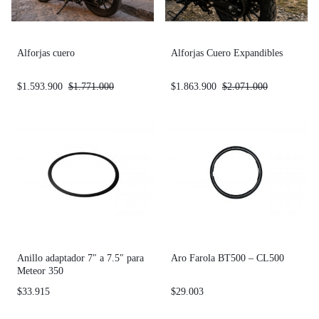
Alforjas cuero
Alforjas Cuero Expandibles
$
1.593.900
$
1.771.000
$
1.863.900
$
2.071.000
Anillo adaptador 7″ a 7.5″ para
Aro Farola BT500 – CL500
Meteor 350
$
33.915
$
29.003