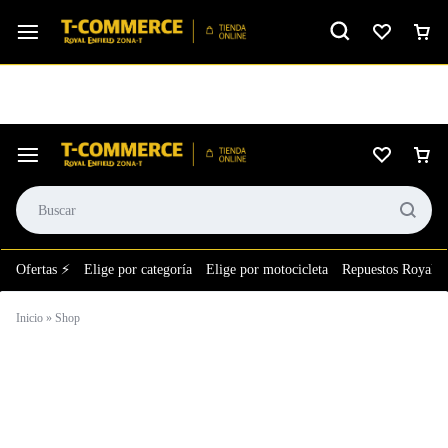
Ver calificación
⚙️El taller más grande de LATAM en tu bolsillo.
Ofertas ⚡
Elige por categoría
Elige por motocicleta
Repuestos Royal E
Inicio
»
Shop
Shop