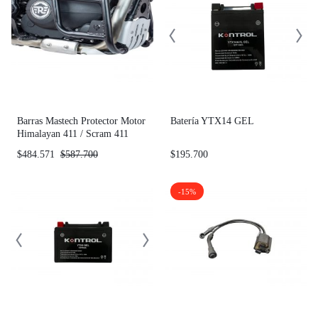
Barras Mastech Protector Motor
Batería YTX14 GEL
Himalayan 411 / Scram 411
$
484.571
$
587.700
$
195.700
-15%