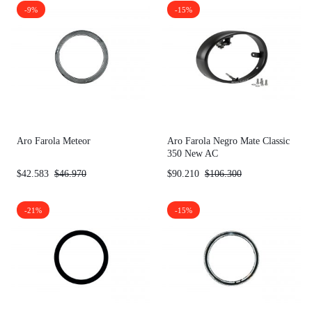
-9%
-15%
Aro Farola Meteor
Aro Farola Negro Mate Classic
350 New AC
$
42.583
$
46.970
$
90.210
$
106.300
-21%
-15%