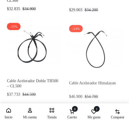
$
32.835
$
34.900
$
29.003
$
34.200
-15%
-14%
Cable Acelerador Doble TB500
Cable Acelerador Himalayan
– CL500
$
37.733
$
44.500
$
46.900
$
54.700
-18%
0
1
Inicio
Mi cuenta
Tienda
Carrito
Me gusta
Comparar