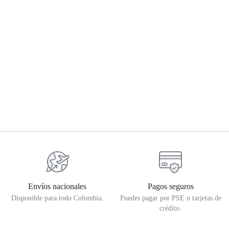
Maletas lateral negras –
Empaque Cilindro Himalayan
K
Himalayan 450 / Himalayan 411 /
Scram 411 (herrajes se venden
$
3.074.803
$
3.729.294
$
19.788
$
23.313
$
por separado)
Envíos nacionales
Pagos seguros
Disponible para todo Colombia.
Puedes pagar por PSE o tarjetas de
crédito.