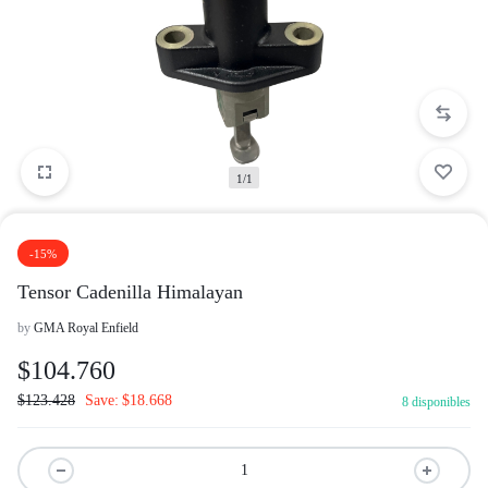
1/1
-15%
Tensor Cadenilla Himalayan
by
GMA Royal Enfield
$
104.760
$
123.428
Save:
$
18.668
8 disponibles