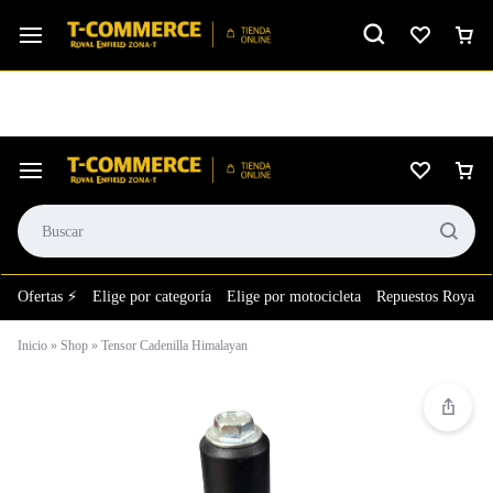
Ver calificación
⚙️El taller más grande de LATAM en tu bolsillo.
Ofertas ⚡
Elige por categoría
Elige por motocicleta
Repuestos Royal E
Inicio
»
Shop
»
Tensor Cadenilla Himalayan