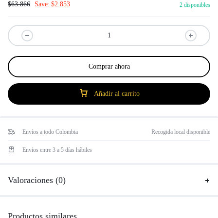
$
63.866
Save:
$
2.853
2 disponibles
Comprar ahora
Añadir al carrito
Envíos a todo Colombia
Recogida local disponible
Envíos entre 3 a 5 días hábiles
Valoraciones (0)
Productos similares