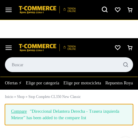
Ver calificación
⚙️El taller más grande de LATAM en tu bolsillo.
Ofertas ⚡
Elige por categoría
Elige por motocicleta
Repuestos Royal E
Inicio
»
Shop
»
Stop Completo CL350 New Classic
Compare
“Direccional Delantera Derecha - Trasera izquierda
Meteor” has been added to the compare list