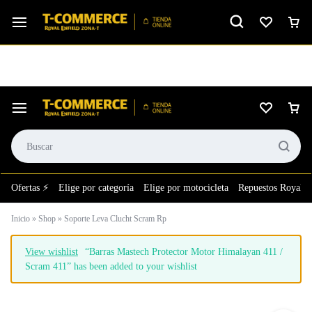
Ver calificación
⚙️El taller más grande de LATAM en tu bolsillo.
Ofertas ⚡
Elige por categoría
Elige por motocicleta
Repuestos Royal E
Inicio
»
Shop
»
Soporte Leva Clucht Scram Rp
View wishlist
“Barras Mastech Protector Motor Himalayan 411 /
Scram 411” has been added to your wishlist