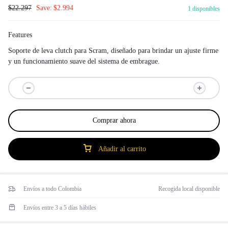
$
22.297
Save:
$
2.994
1 disponibles
Features
Soporte de leva clutch para Scram, diseñado para brindar un ajuste firme
y un funcionamiento suave del sistema de embrague.
Comprar ahora
Añadir al carrito
Envíos a todo Colombia
Recogida local disponible
Envíos entre 3 a 5 días hábiles