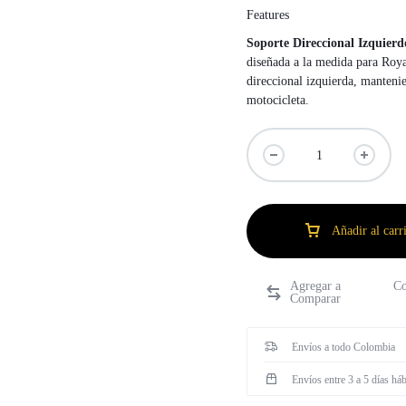
Features
Soporte Direccional Izquierd
diseñada a la medida para Roya
direccional izquierda, mantenien
motocicleta.
l GT 650
Scram 411
Met
Añadir al carr
Co
Envíos a todo Colombia
Envíos entre 3 a 5 días háb