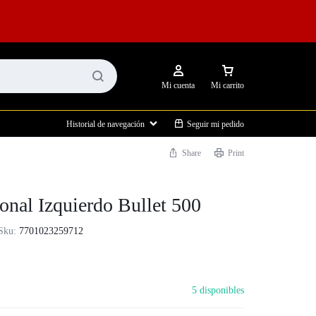
Mi cuenta
Mi carrito
Historial de navegación
Seguir mi pedido
Share
Print
onal Izquierdo Bullet 500
Sku:
7701023259712
Motor
Protección
5 disponibles
TR 350
Classic 350