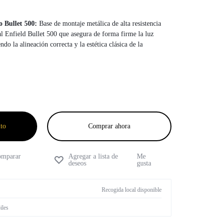
o Bullet 500:
Base de montaje metálica de alta resistencia
l Enfield Bullet 500 que asegura de forma firme la luz
do la alineación correcta y la estética clásica de la
eor 350
ito
Comprar ahora
mparar
Me
gusta
Recogida local disponible
iles