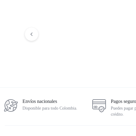
Kit Arrastre C350
Juego Bandas Tr
$
253.219
$
299.900
$
35.793
$
42.900
Envíos nacionales
Pagos segur
Disponible para todo Colombia.
Puedes pagar p
crédito.