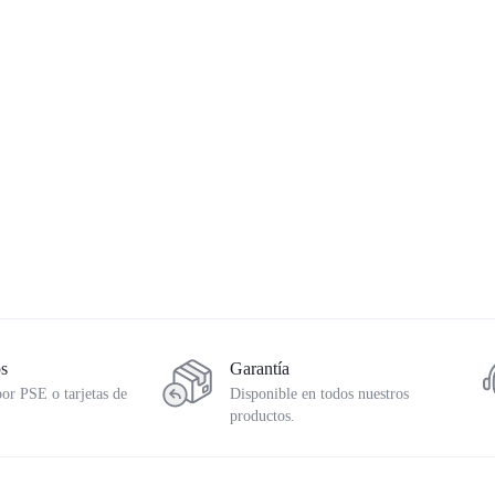
aseras BT-CS
Cadena 102H0 350BT
Direccional Tra
Delantera derec
$
300.000
$
56.357
$
66.3
os
Garantía
or PSE o tarjetas de
Disponible en todos nuestros
productos.