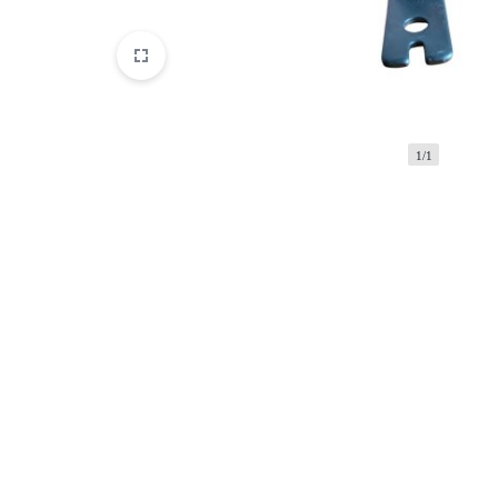
ENFIELD
1/1
Supermeteor 650
Continenta