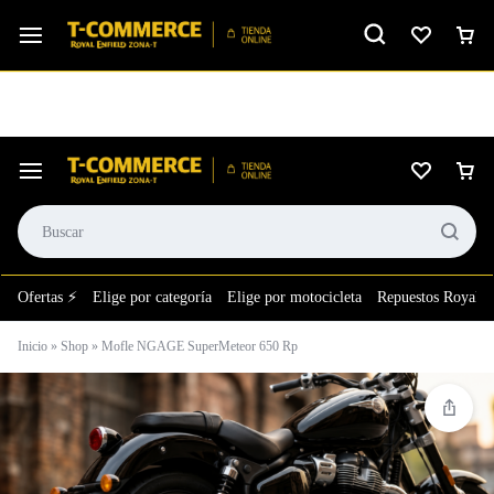
Ver calificación
⚙️El taller más grande de LATAM en tu bolsillo.
Ofertas ⚡
Elige por categoría
Elige por motocicleta
Repuestos Royal E
Inicio
»
Shop
»
Mofle NGAGE SuperMeteor 650 Rp