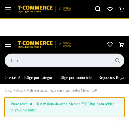
Ver calificación
⚙️El taller más grande de LATAM en tu bolsillo.
Ofertas ⚡
Elige por categoría
Elige por motocicleta
Repuestos Royal E
Inicio
»
Shop
»
Maleta espaldar negra con impermeable Meteor 350
View wishlist
“Kit maleta derecha Meteor 350” has been added
to your wishlist