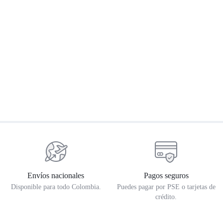
Sillín Touring Negro – Meteor
Maleta cuero semigraso – Tula
A
350
Zona T Originals
$
344.156
$
417.411
$
457.000
$
914.000
$
Envíos nacionales
Pagos seguros
Disponible para todo Colombia.
Puedes pagar por PSE o tarjetas de
crédito.