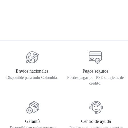
Suéter Royal Enfield Flatknit
Gorra Flex Azul Royal Enfield
C
Crew Amarillo
S
$
259.900
$
85.000
$
Envíos nacionales
Pagos seguros
Disponible para todo Colombia.
Puedes pagar por PSE o tarjetas de
crédito.
Garantía
Centro de ayuda
Disponible en todos nuestros
Puedes comunicarte con nosotros