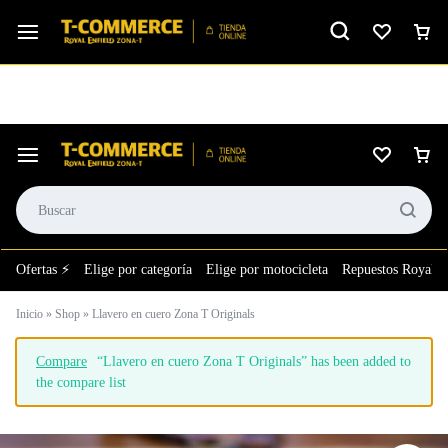
Ver calificación
⚙️El taller más grande de LATAM en tu bolsillo.
Ofertas ⚡
Elige por categoría
Elige por motocicleta
Repuestos Royal E
Inicio
»
Shop
»
Llavero en cuero Zona T Originals
Compare
“Llavero en cuero Zona T Originals” has been added to
the compare list