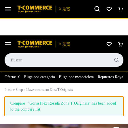
Ver calificación
⚙️El taller más grande de LATAM en tu bolsillo.
Ofertas ⚡
Elige por categoría
Elige por motocicleta
Repuestos Royal E
Inicio
»
Shop
»
Llavero en cuero Zona T Originals
Compare
“Gorra Flex Rosada Zona T Originals” has been added
to the compare list