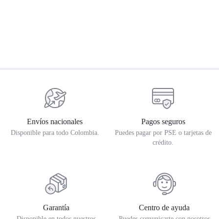
Guantes Royal Enfield Cuero
Camisa Royal Enfield Laser
C
Negro Verde
Camo Indigo
K
$
449.900
$
365.000
$
Envíos nacionales
Pagos seguros
Disponible para todo Colombia.
Puedes pagar por PSE o tarjetas de
crédito.
Garantía
Centro de ayuda
Disponible en todos nuestros
Puedes comunicarte con nosotros