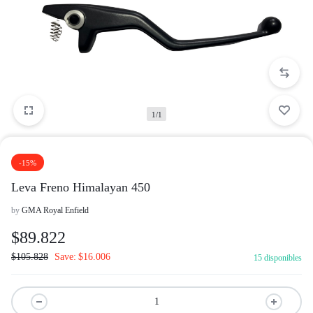
1/1
-15%
Leva Freno Himalayan 450
by
GMA Royal Enfield
$
89.822
$
105.828
Save:
$
16.006
15 disponibles