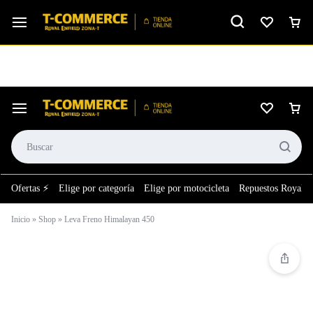
Ver calificación
⚙️El taller más grande de LATAM en tu bolsillo.
Ofertas ⚡
Elige por categoría
Elige por motocicleta
Repuestos Royal E
Inicio
»
Shop
»
Leva Freno Himalayan 450