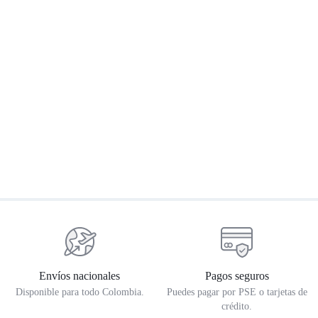
Manubrio Himalayan 450
Manubrio CL E4
L
$
215.437
$
253.900
$
55.193
$
61.900
$
Envíos nacionales
Pagos seguros
Disponible para todo Colombia.
Puedes pagar por PSE o tarjetas de
crédito.