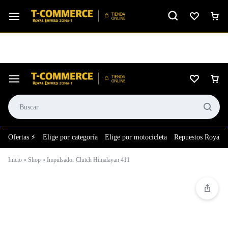
Ver calificación
⚙️El taller más grande de LATAM en tu bolsillo.
Ofertas ⚡
Elige por categoría
Elige por motocicleta
Repuestos Royal E
Inicio
»
Shop
»
Impulsador Clutch Himalayan 411