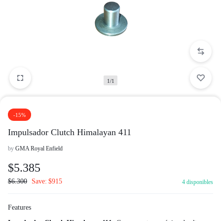
1/1
-15%
Impulsador Clutch Himalayan 411
by
GMA Royal Enfield
$
5.385
$
6.300
Save:
$
915
4 disponibles
Features