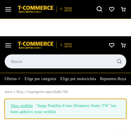
Ver calificación
⚙️El taller más grande de LATAM en tu bolsillo.
Ofertas ⚡
Elige por categoría
Elige por motocicleta
Repuestos Royal E
Inicio
»
Shop
»
Guardapolvo tijera Bullet 500
View wishlist
“Juego Pastillas Freno Delantero Sinter TW” has
been added to your wishlist