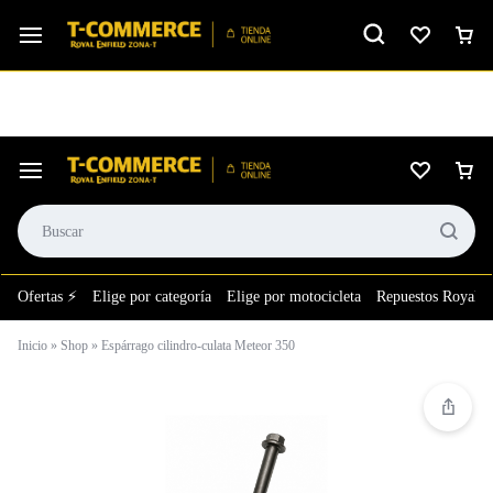
Ver calificación
⚙️El taller más grande de LATAM en tu bolsillo.
Ofertas ⚡
Elige por categoría
Elige por motocicleta
Repuestos Royal E
Inicio
»
Shop
»
Espárrago cilindro-culata Meteor 350