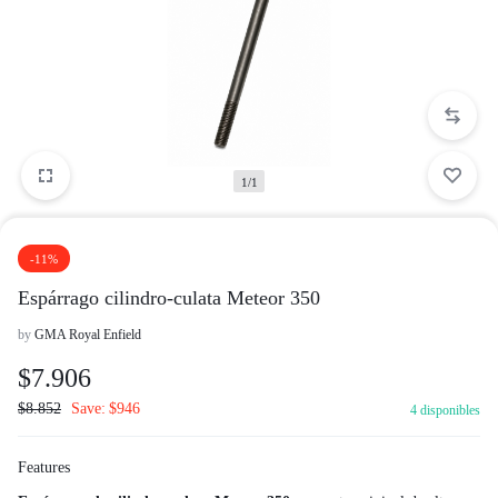
1/1
-11%
Espárrago cilindro-culata Meteor 350
by
GMA Royal Enfield
$
7.906
$
8.852
Save:
$
946
4 disponibles
Features