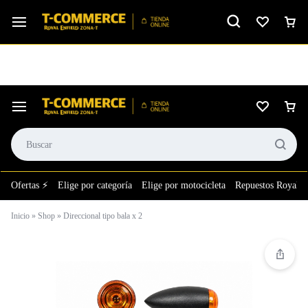
Ver calificación
⚙️El taller más grande de LATAM en tu bolsillo.
Ofertas ⚡
Elige por categoría
Elige por motocicleta
Repuestos Royal E
Inicio
»
Shop
»
Direccional tipo bala x 2