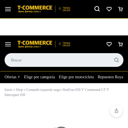
Ver calificación
⚙️El taller más grande de LATAM en tu bolsillo.
Ofertas ⚡
Elige por categoría
Elige por motocicleta
Repuestos Royal E
Inicio
»
Shop
»
Comando izquierdo negro ShotGun 650 Y Continental GT Y
Interceptor 650