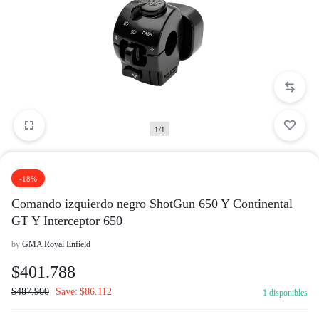
1/1
-18%
Comando izquierdo negro ShotGun 650 Y Continental
GT Y Interceptor 650
by
GMA Royal Enfield
$
401.788
$
487.900
Save:
$
86.112
1 disponibles