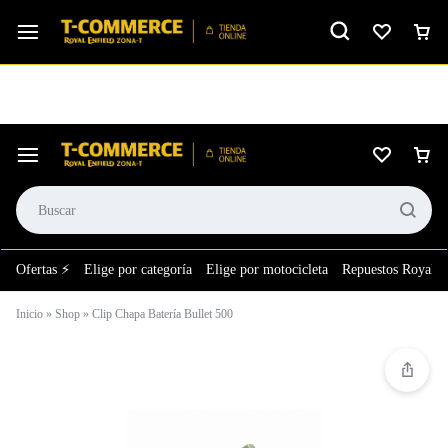
Ver calificación
⚙️El taller más grande de LATAM en tu bolsillo.
Ofertas ⚡
Elige por categoría
Elige por motocicleta
Repuestos Royal E
Inicio
»
Shop
»
Clip Chapa Batería Bullet 500