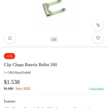
1/1
-15%
Clip Chapa Batería Bullet 500
by
GMA Royal Enfield
$
1.538
$
1.800
Save:
$
262
6 disponibles
Features