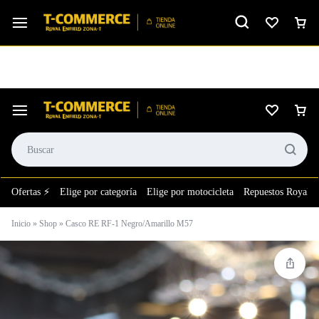
Ver calificación
⚙️El taller más grande de LATAM en tu bolsillo.
Ofertas ⚡
Elige por categoría
Elige por motocicleta
Repuestos Royal E
Inicio
»
Shop
»
Casco RE RF-1 Negro/Amarillo M57