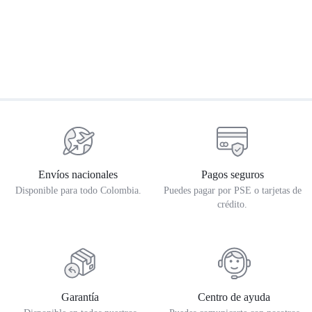
Mofle NGAGE Interceptor TW
Alforjas cuero
K
Rp
$
1.453.060
$
1.762.350
$
1.593.900
$
1.771.000
$
Envíos nacionales
Pagos seguros
Disponible para todo Colombia.
Puedes pagar por PSE o tarjetas de
crédito.
Garantía
Centro de ayuda