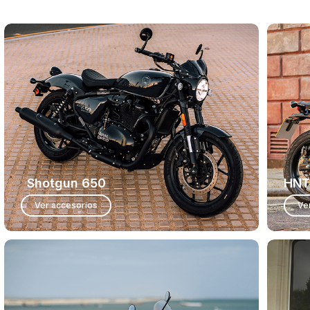
Shotgun 650
HNT
Ver accesorios
Ve