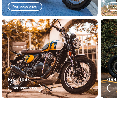
Ver accesorios
Ve
Bear 650
GRR
Ver accesorios
Ve