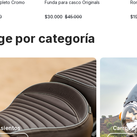
pleto Cromo
Funda para casco Originals
Rom
0
$
30.000
$
45.000
$
1
ige por categoría
sientos
Carrocer