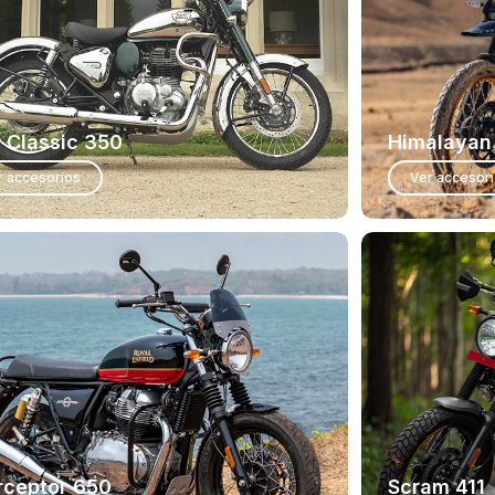
 Classic 350
Himalayan
r accesorios
Ver accesor
rceptor 650
Scram 411