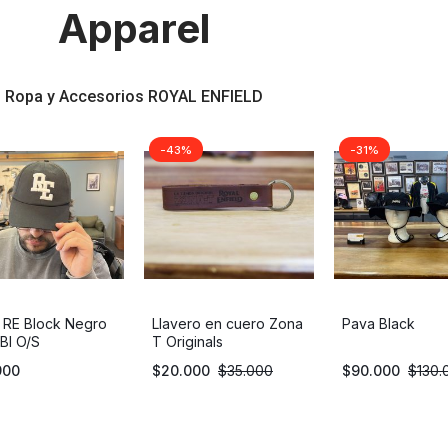
Apparel
Ropa y Accesorios ROYAL ENFIELD
-43%
-31%
 RE Block Negro
Llavero en cuero Zona
Pava Black
Bl O/S
T Originals
900
$
20.000
$
35.000
$
90.000
$
130.