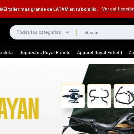
Ver calificació
⚙️El taller más grande de LATAM en tu bolsillo.
Todas las categorías
cicleta
Repuestos Royal Enfield
Apparel Royal Enfield
Zo
Eléctrico
Equipaje
tor 650
Himalayan 411 & 450
HN