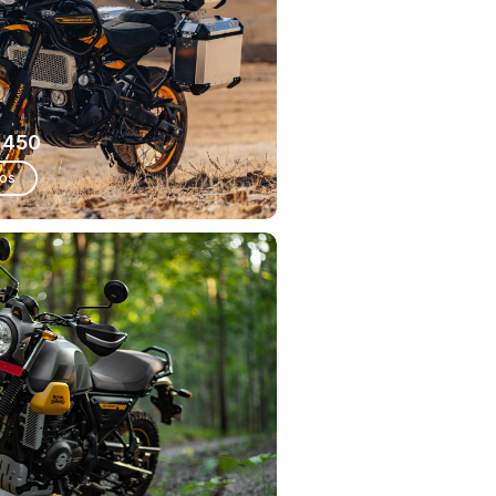
 450
ios