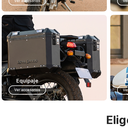
Ver accesorios
Ve
Equipaje
E
Ver accesorios
Ve
Eli