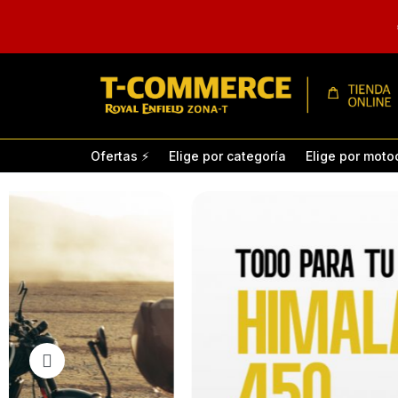
TIENDA
T-
Ofertas ⚡
Elige por categoría
Elige por moto
COMMERCE
ROYAL
DE
ACCESORIOS
ENFIELD
PARA
MOTOCICLETAS
Asientos
Carrocería
Shotgun 650
Intercep
ROYAL