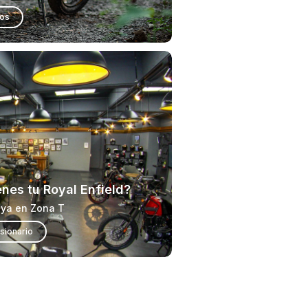
ios
enes tu Royal Enfield?
uya en Zona T
sionario