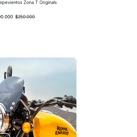
pevientos Zona T Originals
90.000
$
250.000
ía