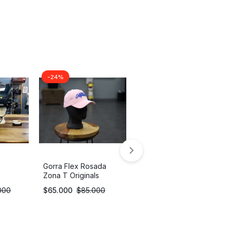
-24%
-24%
Gorra Flex Rosada
Rompevientos Zona T
Zona T Originals
Originals
000
$
65.000
$
85.000
$
190.000
$
250.000