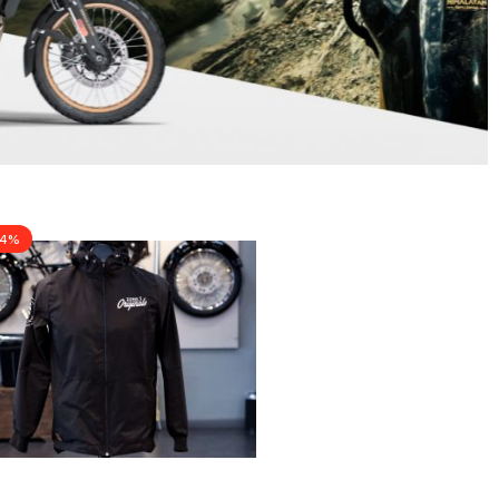
eor 350
24%