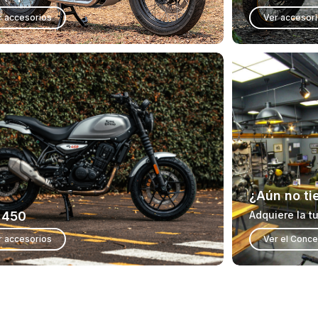
r accesorios
Ver accesor
¿Aún no ti
 450
Adquiere la t
r accesorios
Ver el Conce