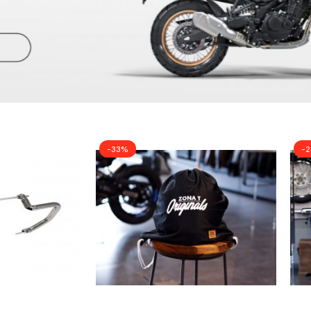
l GT 650
Scram 411
Met
-33%
-