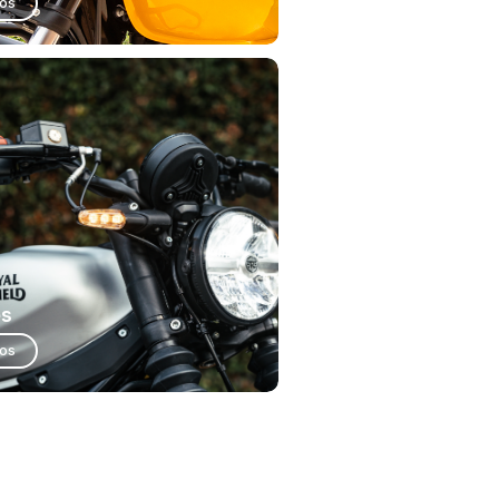
ios
es
ios