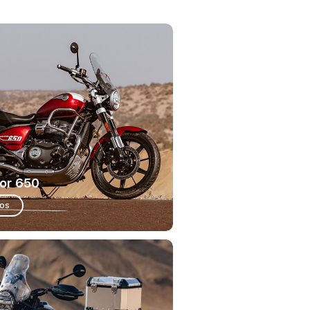
or 650
ios