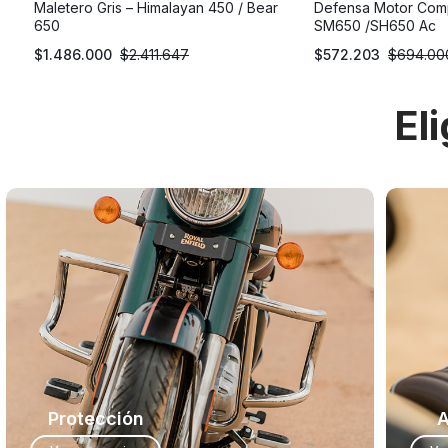
Maletero Gris – Himalayan 450 / Bear
Defensa Motor Com
650
SM650 /SH650 Ac
$
1.486.000
$
2.411.647
$
572.203
$
694.00
El
Protección
A