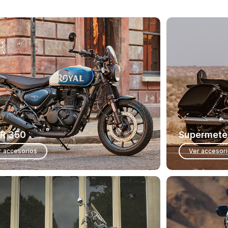
R 350
Supermete
r accesorios
Ver accesor