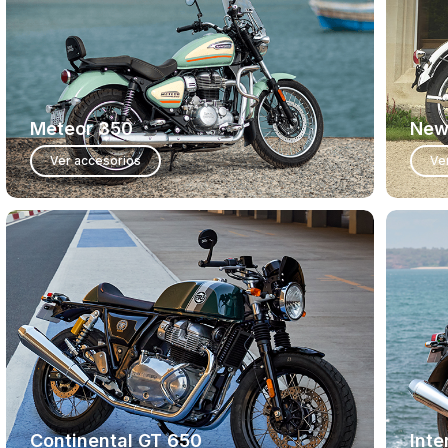
Meteor 350
New
Ver accesorios
Ve
Continental GT 650
Inte