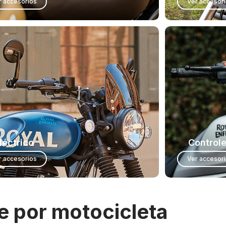
r accesorios
Ver accesor
léctrico
Control
r accesorios
Ver accesor
ge por motocicleta