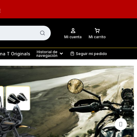
n
Mi cuenta
Mi carrito
Historial de
na T Originals
Seguir mi pedido
navegación
Motor
Protección
TR 350
Classic 350