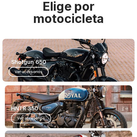
Elige por
motocicleta
Shotgun 650
Ver accesorios
HNTR 350
Ver accesorios