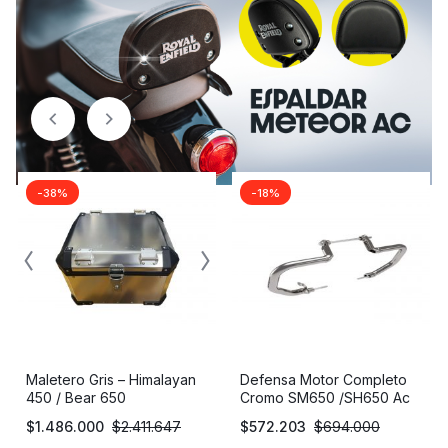
-38%
-18%
Maletero Gris – Himalayan
Defensa Motor Completo
450 / Bear 650
Cromo SM650 /SH650 Ac
$
1.486.000
$
2.411.647
$
572.203
$
694.000