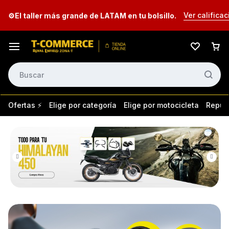
Ver calificac
⚙️El taller más grande de LATAM en tu bolsillo.
Ofertas ⚡
Elige por categoría
Elige por motocicleta
Repues