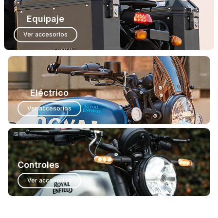
Equipaje
Ver accesorios
Eléctrico
Ver accesorios
Controles
Ver accesorios