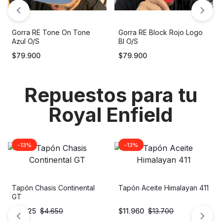
Gorra RE Tone On Tone
Gorra RE Block Rojo Logo
Azul O/S
Bl O/S
$
79.900
$
79.900
Repuestos para tu
Royal Enfield
-30%
-13%
Switch Freno Trasero
Soporte Pito Derecho
Thunderbird
Classic 500
$
12.173
$
17.342
$
4.607
$
5.322