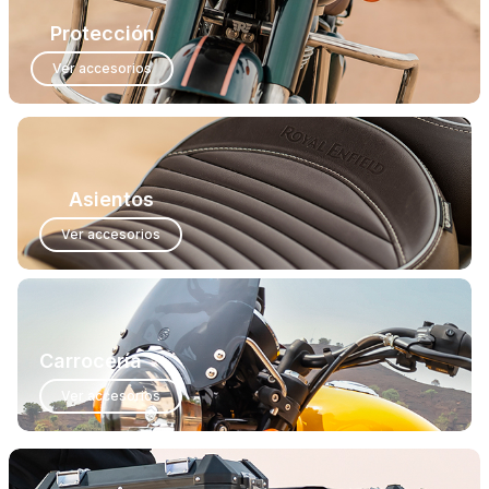
Protección
Ver accesorios
Asientos
Ver accesorios
Carrocería
Ver accesorios