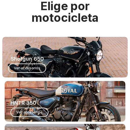
Elige por
motocicleta
Shotgun 650
Ver accesorios
HNTR 350
Ver accesorios