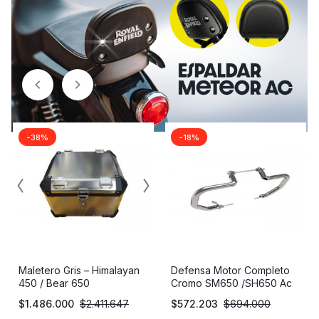
-38%
-18%
Maletero Gris – Himalayan
Defensa Motor Completo
450 / Bear 650
Cromo SM650 /SH650 Ac
$
1.486.000
$
2.411.647
$
572.203
$
694.000