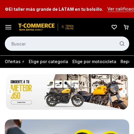
Ver calificac
⚙️El taller más grande de LATAM en tu bolsillo.
Ofertas ⚡
Elige por categoría
Elige por motocicleta
Repues