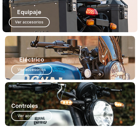
Equipaje
Ver accesorios
Eléctrico
Ver accesorios
Controles
Ver accesorios