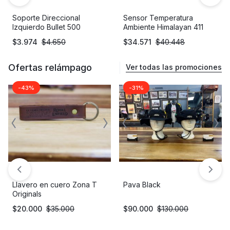
Retén válvula Continental
Reten Salida Continental
GT / Interceptor 650
GT / Interceptor 650
$
7.991
$
9.350
$
18.291
$
21.401
Ofertas relámpago
Ver todas las promociones
-43%
-31%
Llavero en cuero Zona T
Pava Black
Originals
$
20.000
$
35.000
$
90.000
$
130.000