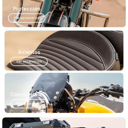
Protección
Ver accesorios
Asientos
Ver accesorios
Carrocería
Ver accesorios