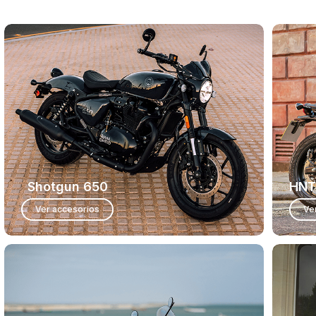
Shotgun 650
HNT
Ver accesorios
Ve