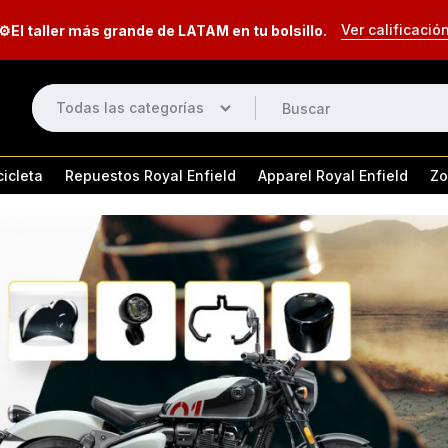
Ver calificació
⚙️El taller más grande de LATAM en tu bolsillo.
Todas las categorías
cicleta
Repuestos Royal Enfield
Apparel Royal Enfield
Zo
Eléctrico
Equipaje
tor 650
Himalayan 411 & 450
HN