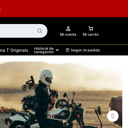
n
Mi cuenta
Mi carrito
Historial de
na T Originals
Seguir mi pedido
navegación
Motor
Protección
TR 350
Classic 350