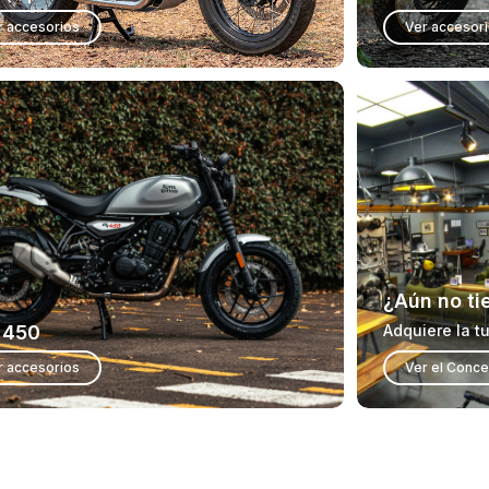
r accesorios
Ver accesor
¿Aún no ti
 450
Adquiere la t
r accesorios
Ver el Conce