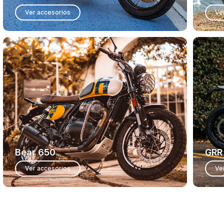
Ver accesorios
Ve
Bear 650
GRR
Ver accesorios
Ve