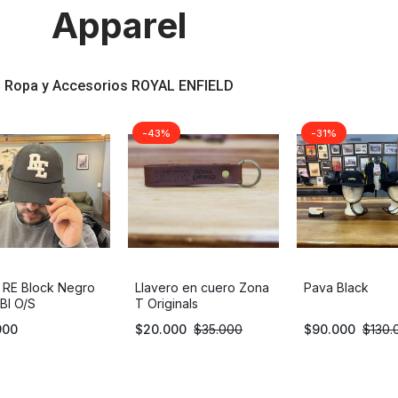
Apparel
Ropa y Accesorios ROYAL ENFIELD
-43%
-31%
 RE Block Negro
Llavero en cuero Zona
Pava Black
Bl O/S
T Originals
900
$
20.000
$
35.000
$
90.000
$
130.