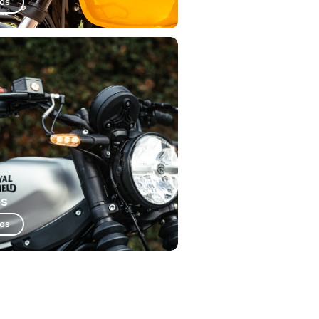
ios
es
ios