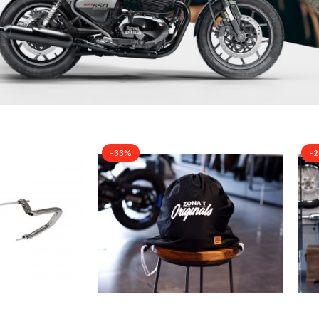
l GT 650
Scram 411
Met
-33%
-