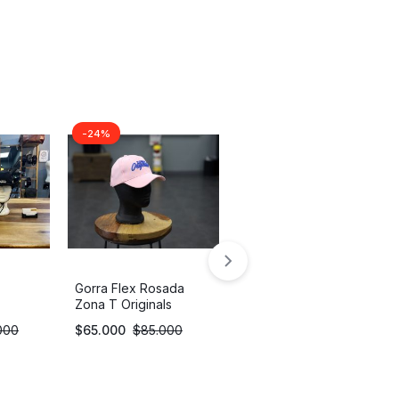
-24%
-24%
Gorra Flex Rosada
Rompevientos Zona T
Zona T Originals
Originals
000
$
65.000
$
85.000
$
190.000
$
250.000