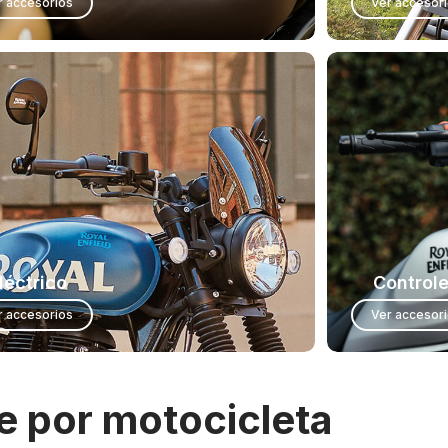
r accesorios
Ver accesor
léctrico
Control
r accesorios
Ver accesor
ge por motocicleta