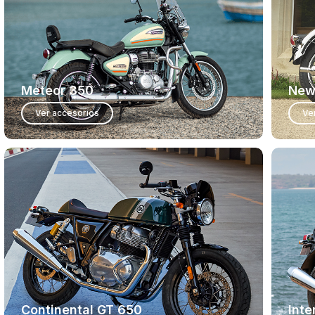
Meteor 350
New
Ver accesorios
Ve
Continental GT 650
Inte