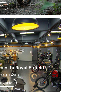
ios
enes tu Royal Enfield?
uya en Zona T
sionario