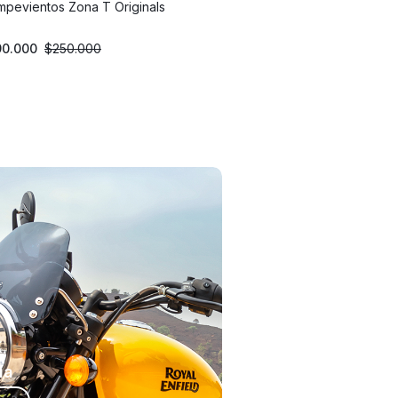
pevientos Zona T Originals
90.000
$
250.000
ía