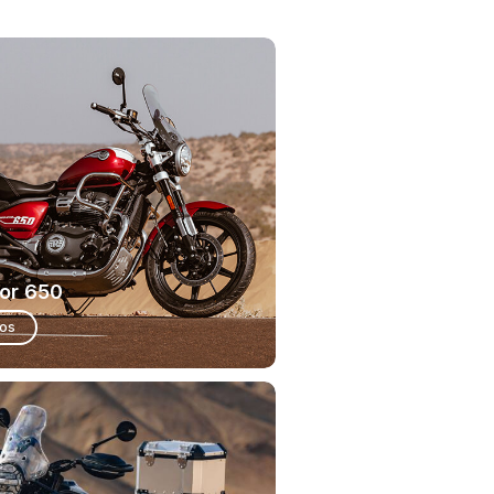
or 650
ios