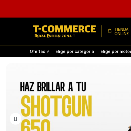
TIENDA
T-
Ofertas ⚡
Elige por categoría
Elige por moto
COMMERCE
ROYAL
DE
ACCESORIOS
ENFIELD
PARA
MOTOCICLETAS
Asientos
Carrocería
Shotgun 650
Intercep
ROYAL