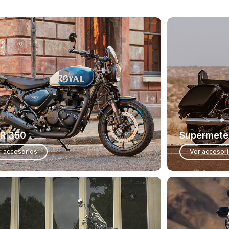
R 350
Supermete
r accesorios
Ver accesor