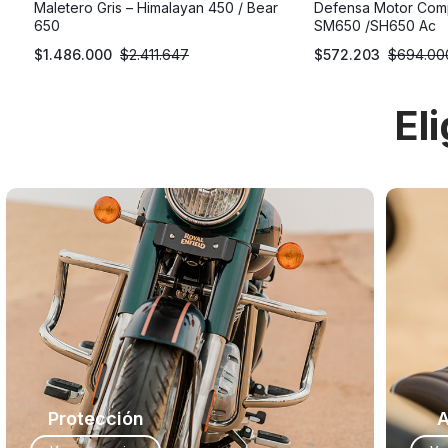
Maletero Gris – Himalayan 450 / Bear
Defensa Motor Com
650
SM650 /SH650 Ac
$
1.486.000
$
2.411.647
$
572.203
$
694.00
El
Protección
A