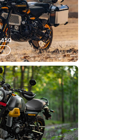
 450
ios