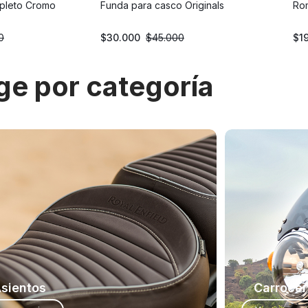
pleto Cromo
Funda para casco Originals
Rom
0
$
30.000
$
45.000
$
1
ige por categoría
sientos
Carrocer