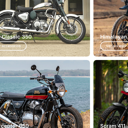
 Classic 350
Himalayan
r accesorios
Ver accesor
rceptor 650
Scram 411