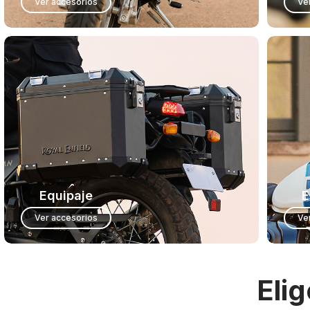
Ver accesorios
Ve
Equipaje
E
Ver accesorios
Ve
Eli