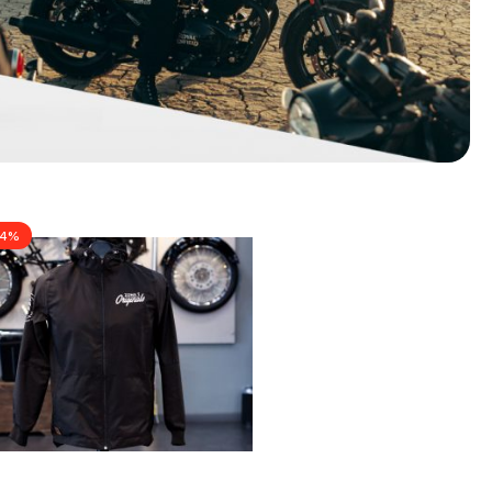
eor 350
24%